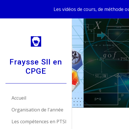
Les vidéos de cours, de méthode ou
Sk
Fraysse SII en
CPGE
Accueil
Organisation de l'année
Les compétences en PTSI