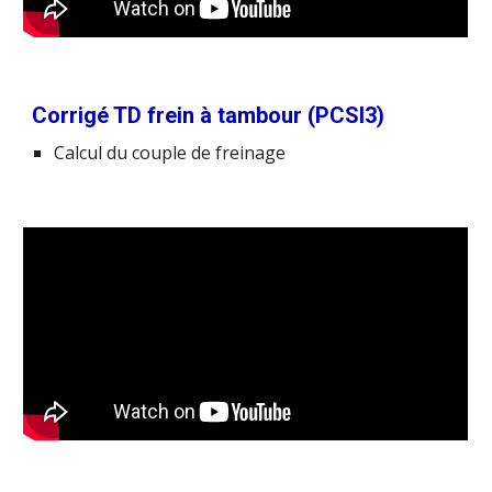
Corrigé TD frein à tambour (PCSI3)
Calcul du couple de freinage